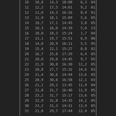
 10   10,0   14,3  18:08    6,3  04:04    8,3
 11   12,2   17,5  14:01    9,2  01:56    6,1
 12   11,0   14,3  16:26    8,4  01:40    7,4
 13   11,9   18,1  15:09    5,6  05:22    6,4
 14   10,7   17,1  14:45    3,8  05:30    7,7
 15   10,3   16,0  14:39    5,0  23:59    8,0
 16   10,8   18,3  15:24    1,7  04:54    7,6
 17   13,1   19,7  15:51    6,9  00:36    5,2
 18   14,0   20,9  16:11    5,5  05:15    4,3
 19   15,4   22,1  15:27    8,0  02:15    3,0
 20   16,7   25,8  17:29    6,4  05:16    1,6
 21   20,0   29,0  14:45    9,7  05:16    0,0
 22   21,9   30,8  16:30   11,2  05:24    0,0
 23   20,8   27,7  15:32   14,6  03:47    0,0
 24   21,4   30,6  14:44   13,6  05:11    0,0
 25   20,9   30,0  16:58   12,1  03:51    0,0
 26   21,1   29,2  13:45   11,9  04:54    0,0
 27   21,8   31,7  16:40   11,9  05:34    0,0
 28   23,2   31,7  15:17   13,6  05:22    0,0
 29   22,9   31,8  14:35   14,1  05:35    0,0
 30   23,2   31,3  14:31   13,9  05:04    0,0
 31   21,8   29,7  17:44   12,4  05:17    0,0
---------------------------------------------