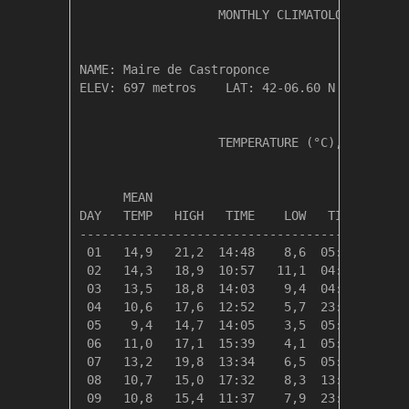
                   MONTHLY CLIMATOLOGICAL SUM
NAME: Maire de Castroponce                  

ELEV: 697 metros    LAT: 42-06.60 N    LONG: 
                   TEMPERATURE (°C), RAIN (mm
                                         HEAT
      MEAN                               DEG 
DAY   TEMP   HIGH   TIME    LOW   TIME   DAYS
---------------------------------------------
 01   14,9   21,2  14:48    8,6  05:51    3,5
 02   14,3   18,9  10:57   11,1  04:44    4,0
 03   13,5   18,8  14:03    9,4  04:07    4,8
 04   10,6   17,6  12:52    5,7  23:59    7,7
 05    9,4   14,7  14:05    3,5  05:40    8,9
 06   11,0   17,1  15:39    4,1  05:08    7,3
 07   13,2   19,8  13:34    6,5  05:43    5,1
 08   10,7   15,0  17:32    8,3  13:10    7,7
 09   10,8   15,4  11:37    7,9  23:59    7,5