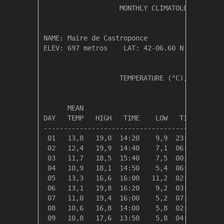
                   MONTHLY CLIMATOLOGICAL SUM
NAME: Maire de Castroponce                  

ELEV: 697 metros    LAT: 42-06.60 N    LONG: 
                   TEMPERATURE (°C), RAIN (mm
                                         HEAT
      MEAN                               DEG 
DAY   TEMP   HIGH   TIME    LOW   TIME   DAYS
---------------------------------------------
 01   13,8   19,0  14:20    9,9  23:50    4,5
 02   12,4   19,9  14:40    7,1  06:50    6,0
 03   11,7   18,5  15:40    7,5  00:00    6,6
 04   10,9   18,1  14:50    5,4  06:10    7,4
 05   13,3   16,6  16:00   11,2  02:20    5,0
 06   13,1   19,8  16:20    9,2  03:30    5,2
 07   11,0   19,4  16:00    5,2  07:20    7,3
 08   10,6   16,8  14:00    5,8  02:20    7,8
 09   10,8   17,6  13:50    5,8  04:40    7,5