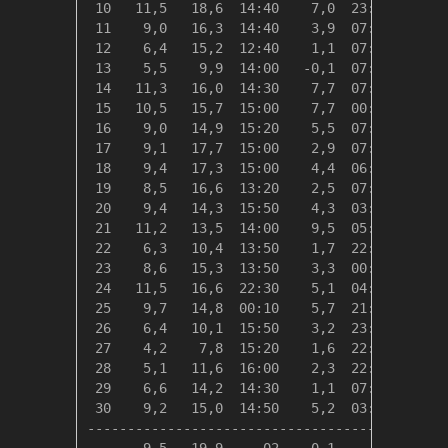
 10   11,5   18,6  14:40    7,0  23:20    6,9
 11    9,0   16,3  14:40    3,9  07:40    9,3
 12    6,4   15,2  12:40    1,1  07:00   11,9
 13    5,5    9,9  14:00   -0,1  07:10   12,9
 14   11,3   16,0  14:30    7,7  07:10    7,1
 15   10,5   15,7  15:00    7,7  00:00    7,9
 16    9,0   14,9  15:20    5,5  07:00    9,3
 17    9,1   17,7  15:00    2,9  07:30    9,3
 18    9,4   17,3  15:00    4,4  06:50    9,0
 19    8,5   16,6  13:20    2,5  07:10    9,8
 20    9,4   14,3  15:50    4,3  03:20    8,9
 21   11,2   13,5  14:00    9,5  05:10    7,2
 22    6,3   10,4  13:50    1,7  22:20   12,1
 23    8,6   15,3  13:50    3,3  00:10    9,7
 24   11,5   16,6  22:30    5,1  04:20    6,8
 25    9,7   14,8  00:10    5,7  21:30    8,7
 26    6,4   10,1  15:50    3,2  23:50   11,9
 27    4,2    7,8  15:20    1,6  22:30   14,2
 28    5,1   11,6  16:00    2,3  22:40   13,2
 29    6,6   14,2  14:30    1,1  07:50   11,7
 30    9,2   15,0  14:50    5,2  03:40    9,1
---------------------------------------------