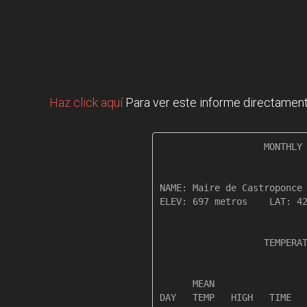
Haz click aquí
Para ver este informe directament
                   MONTHLY 
NAME: Maire de Castroponce 
ELEV: 697 metros    LAT: 42
                   TEMPERAT
                           
      MEAN                 
DAY   TEMP   HIGH   TIME   