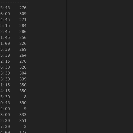
------------ 

5:45    276

6:00    309

4:45    271

5:15    284

2:45    286

1:45    256

1:00    226

5:30    269

5:30    264

2:15    278

6:30    326

3:30    304

3:30    339

1:15    356

4:15    350

5:30      8

0:45    350

4:00      9

3:00    333

2:30    351

7:30      3

4:00    177
