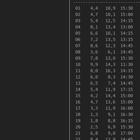
---------------------------
 01    4,4   10,9  15:30   
 02    4,7   10,1  15:00   
 03    5,4   12,5  14:15   
 04    8,1   13,4  13:00   
 05    6,6   10,1  14:15   
 06    7,2   13,5  13:15   
 07    8,6   12,3  14:45   
 08    3,6    6,1  14:45   
 09    7,8   13,0  15:30   
 10    9,9   14,3  11:30   
 11    8,0   16,3  14:15   
 12    6,0    8,3  14:30   
 13    6,5    7,4  14:45   
 14    5,4   11,9  17:15   
 15    4,2   14,4  15:00   
 16    4,7   13,6  15:00   
 17    3,3   11,9  16:00   
 18    1,3    9,1  16:30   
 19    1,8    8,8  16:15   
 20    2,5    6,9  15:30   
 21    6,8    9,0  17:00   
 22    8,4   12,9  14:45   