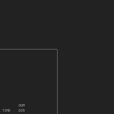
.
         DOM

 TIME    DIR
