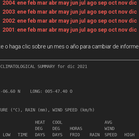
2004
:
ene
feb
mar
abr
may
jun
jul
ago
sep
oct
nov
dic
2003
:
ene
feb
mar
abr
may
jun
jul
ago
sep
oct
nov
dic
2002
:
ene
feb
mar
abr
may
jun
jul
ago
sep
oct
nov
dic
2001
:
ene
feb
mar
abr
may
jun
jul
ago
sep
oct
nov
dic
e o haga clic sobre un mes o año para cambiar de informe
CLIMATOLOGICAL SUMMARY for dic 2021

                 

-06.60 N    LONG: 005-47.40 O

URE (°C), RAIN (mm), WIND SPEED (km/h)

              HEAT   COOL                 AVG

              DEG    DEG    HORAS         WIND          
 LOW   TIME   DAYS   DAYS   FRIO    RAIN  SPEED   HIGH  