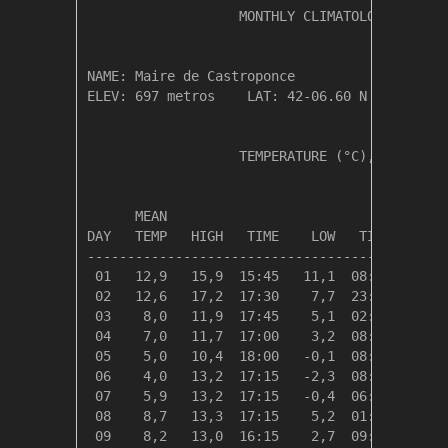
                   MONTHLY CLIMATOLOGICAL SUM
NAME: Maire de Castroponce                  

ELEV: 697 metros    LAT: 42-06.60 N    LONG: 
                   TEMPERATURE (°C), RAIN (mm
                                         HEAT
      MEAN                               DEG 
DAY   TEMP   HIGH   TIME    LOW   TIME   DAYS
---------------------------------------------
 01   12,9   15,9  15:45   11,1  08:00    5,4
 02   12,6   17,2  17:30    7,7  23:30    5,8
 03    8,0   11,9  17:45    5,1  02:45   10,3
 04    7,0   11,7  17:00    3,2  08:30   11,3
 05    5,0   10,4  18:00   -0,1  08:45   13,3
 06    4,0   13,2  17:15   -2,3  08:45   14,3
 07    5,9   13,2  17:15   -0,4  06:45   12,4
 08    8,7   13,3  17:15    5,2  01:30    9,7
 09    8,2   13,0  16:15    2,7  09:15   10,2