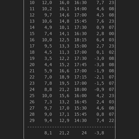
 10   12,0   16,0  16:30    7,7  23:59    6,3
 11   10,2   16,1  14:00    4,6  08:15    8,1
 12    9,7   14,6  17:00    4,5  08:30    8,7
 13   10,6   14,8  15:45    7,6  23:45    7,7
 14    4,9   10,1  17:30    0,9  07:30   13,4
 15    7,4   14,1  16:30    2,8  00:45   10,9
 16   10,0   12,5  18:15    6,4  03:45    8,4
 17    9,5   13,3  15:00    2,7  23:59    8,9
 18    4,5   11,3  17:00    0,1  02:45   13,8
 19    3,5   12,2  17:30   -3,0  08:45   14,9
 20    4,4   15,2  17:45   -3,8  08:30   13,9
 21    5,9   16,6  17:00   -1,9  08:30   12,4
 22    7,0   18,9  17:15   -2,1  07:30   11,4
 23    7,8   19,5  17:00   -1,5  07:30   10,5
 24    8,8   21,2  18:00   -0,9  07:45    9,6
 25   10,0   15,6  16:00    4,2  23:30    8,3
 26    7,3   13,2  16:45    2,4  03:30   11,0
 27    9,7   17,0  15:30    4,6  08:00    8,6
 28    9,0   17,1  15:45    0,8  07:15    9,4
 29    9,4   12,9  14:30    7,4  22:30    9,0
---------------------------------------------