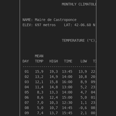
                   MONTHLY CLIMATOLOGICAL SUM
NAME: Maire de Castroponce                  

ELEV: 697 metros    LAT: 42-06.60 N    LONG: 
                   TEMPERATURE (°C), RAIN (mm
                                         HEAT
      MEAN                               DEG 
DAY   TEMP   HIGH   TIME    LOW   TIME   DAYS
---------------------------------------------
 01   15,9   19,3  13:45   13,9  22:45    2,5
 02   13,2   14,9  14:00   10,8  20:15    5,1
 03   12,1   15,8  16:00    8,9  09:00    6,2
 04   11,4   14,8  13:00    5,2  23:45    6,9
 05    8,3   13,3  14:00    4,7  04:30   10,1
 06    8,6   12,4  15:00    5,0  01:30    9,8
 07    7,0   10,3  12:30    1,1  23:59   11,3
 08    5,0   10,7  14:45   -0,6  08:15   13,3
 09    7,4   13,7  15:45    2,1  00:30   10,9