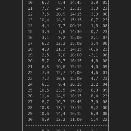
 10    6,2    8,4  14:45    3,9  05:45   12,1
 11    7,7   14,7  13:15    3,3  23:30   10,6
 12    7,5   10,9  14:15    3,3  00:15   10,8
 13   10,4   14,9  15:15    6,7  23:00    7,9
 14    4,4    7,7  00:15    1,5  08:30   13,9
 15    3,9    7,6  14:30    0,7  23:59   14,5
 16    3,1    9,2  15:00   -2,1  07:15   15,2
 17    6,2   12,2  15:00    3,4  00:30   12,1
 18    4,9   11,3  14:15   -0,6  23:59   13,5
 19    2,5    7,6  16:00   -3,1  08:30   15,9
 20    5,7    6,7  16:15    4,8  08:00   12,7
 21    6,3   10,6  15:15    4,0  09:30   12,0
 22    7,9   12,7  14:00    4,6  01:15   10,4
 23    7,2   10,6  15:00    4,7  23:59   11,1
 24    6,1    9,4  16:15    2,2  04:00   12,2
 25   10,5   13,5  14:30    8,3  09:00    7,9
 26   11,4   14,9  16:15    8,4  23:30    6,9
 27    8,7   10,7  15:45    7,0  08:30    9,6
 28   10,8   13,1  13:15    9,2  00:15    7,5
 29   10,6   14,4  16:15    6,9  08:45    7,7
 30    9,9   12,2  11:00    5,4  22:45    8,4
---------------------------------------------