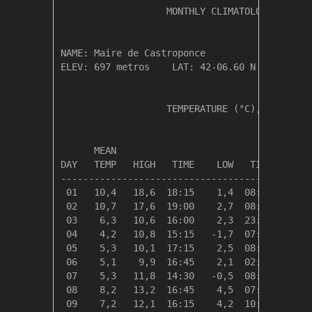
                   MONTHLY CLIMATOLOGICAL SUM
NAME: Maire de Castroponce                  

ELEV: 697 metros    LAT: 42-06.60 N    LONG: 
                   TEMPERATURE (°C), RAIN (mm
                                         HEAT
      MEAN                               DEG 
DAY   TEMP   HIGH   TIME    LOW   TIME   DAYS
---------------------------------------------
 01   10,4   18,6  18:15    1,4  08:00    8,0
 02   10,7   17,6  19:00    2,7  08:45    7,7
 03    6,3   10,6  16:00    2,3  23:45   12,0
 04    4,2   10,8  15:15   -1,7  07:30   14,2
 05    5,3   10,1  17:15    2,5  08:00   13,1
 06    5,1    9,9  16:45    2,1  02:15   13,2
 07    5,3   11,8  14:30   -0,5  08:15   13,0
 08    8,2   13,2  16:45    4,5  07:30   10,1
 09    7,2   12,1  16:15    4,2  10:45   11,1