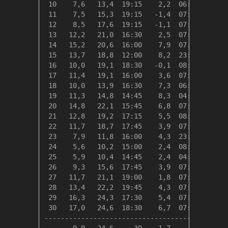
 10    7,6   13,4  19:15    2,2  06:30   10,7
 11    7,5   15,3  19:15   -1,4  07:45   10,8
 12    8,5   17,6  19:15   -1,1  07:30    9,8
 13   12,2   21,0  16:30    2,5  07:30    6,2
 14   15,2   20,6  16:00    7,9  07:15    3,2
 15   13,7   18,8  12:00    8,2  23:59    4,6
 16   10,0   19,1  18:30   -0,1  08:00    8,3
 17   11,4   19,1  16:00    3,6  07:00    6,9
 18   10,0   13,9  16:30    7,3  06:15    8,3
 19   11,3   14,8  14:45    8,3  04:00    7,1
 20   14,8   22,1  15:45    6,8  07:45    3,5
 21   12,8   19,2  17:15    5,5  08:00    5,5
 22   11,7   18,7  17:45    3,9  07:30    6,6
 23    7,9   11,8  16:00    4,3  23:59   10,5
 24    5,6   10,2  15:00    2,4  08:30   12,8
 25    5,9   10,4  14:45    2,4  04:15   12,4
 26    9,3   15,6  17:45    3,9  07:30    9,1
 27   11,7   21,1  19:00    1,8  07:45    6,7
 28   13,4   22,2  19:45    4,3  07:45    4,9
 29   16,3   24,3  17:30    5,4  07:45    2,0
 30   17,0   24,6  18:30    6,7  07:45    1,3
---------------------------------------------