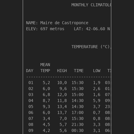
                   MONTHLY CLIMATOLOGICAL SUM
NAME: Maire de Castroponce                  

ELEV: 697 metros    LAT: 42-06.60 N    LONG: 
                   TEMPERATURE (°C), RAIN (mm
                                         HEAT
      MEAN                               DEG 
DAY   TEMP   HIGH   TIME    LOW   TIME   DAYS
---------------------------------------------
 01    5,2   10,0  15:30    1,9  03:30   13,1
 02    6,0    9,6  15:30    2,6  01:30   12,3
 03    6,8   12,0  15:00    1,6  07:30   11,5
 04    8,7   11,8  14:30    5,9  09:00    9,6
 05    9,3   13,4  14:30    3,7  23:59    9,0
 06    6,0   13,7  17:00    0,7  08:30   12,4
 07    3,4    7,0  15:30    0,8  08:30   14,9
 08    4,5    5,7  21:30    3,3  08:00   13,8
 09    4,2    5,6  00:30    3,1  06:00   14,2