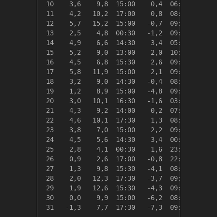
 10    3,6    9,8  15:00    0,4  06:00   14,7
 11    4,2   10,2  17:00    0,8  08:30   14,1
 12    5,7   15,2  15:00   -0,7  09:00   12,6
 13    2,5    4,8  00:30   -1,2  09:00   15,9
 14    4,9    6,6  14:30    3,4  05:30   13,5
 15    5,2    9,0  13:00    2,0  10:30   13,1
 16    4,5    6,8  15:30    2,6  09:00   13,8
 17    5,8   11,9  15:00    2,1  09:00   12,5
 18    3,2    9,0  14:30   -0,4  08:30   15,1
 19    1,2    8,9  15:00   -4,8  09:30   17,1
 20    3,0   10,1  16:30   -1,6  03:00   15,3
 21    4,3    9,2  14:00    0,2  07:00   14,0
 22    4,6   10,1  17:30    1,3  08:00   13,7
 23    3,8    7,0  15:00    2,2  09:00   14,5
 24    4,5    5,6  14:30    3,4  00:30   13,8
 25    2,8    4,1  00:30    1,6  23:30   15,5
 26    0,9    2,6  17:00   -0,8  22:30   17,4
 27    1,3    9,8  15:30   -4,1  08:30   17,1
 28    2,0   12,3  17:30   -3,7  09:00   16,4
 29    1,9   12,6  15:30   -4,3  09:00   16,4
 30    0,0    9,9  15:00   -6,2  08:30   18,3
 31   -1,3    7,7  17:30   -7,3  09:00   19,7
---------------------------------------------