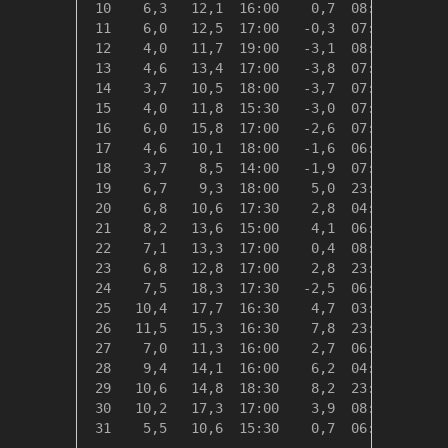
 10    6,3   12,1  16:00    0,7  08:00   12,1
 11    6,0   12,5  17:00   -0,3  07:00   12,3
 12    4,0   11,7  19:00   -3,1  08:00   14,4
 13    4,6   13,4  17:00   -3,8  07:30   13,7
 14    3,7   10,5  18:00   -3,7  07:30   14,6
 15    4,0   11,8  15:30   -3,0  07:30   14,4
 16    6,0   15,8  17:00   -2,6  07:00   12,3
 17    4,6   10,1  18:00   -1,6  06:30   13,7
 18    3,7    8,5  14:00   -1,9  07:00   14,6
 19    6,7    9,3  18:00    5,0  23:59   11,6
 20    6,8   10,6  17:30    2,8  04:00   11,5
 21    8,2   13,6  15:00    4,1  06:30   10,1
 22    7,1   13,3  17:00    0,4  08:00   11,2
 23    6,8   12,8  17:00    2,8  23:59   11,5
 24    7,5   18,3  17:30   -2,5  06:30   10,9
 25   10,4   17,7  16:30    4,7  03:30    7,9
 26   11,5   15,3  16:30    7,8  23:59    6,8
 27    7,0   11,3  16:00    2,7  06:00   11,3
 28    9,4   14,1  16:00    6,2  04:30    8,9
 29   10,6   14,8  18:30    8,2  23:59    7,7
 30   10,2   17,3  17:00    3,9  08:00    8,1
 31    5,5   10,6  15:30    0,7  06:00   12,8
---------------------------------------------