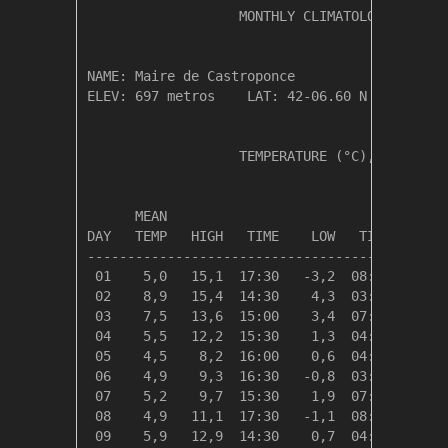
                   MONTHLY CLIMATOLOGICAL SUM
NAME: Maire de Castroponce                  

ELEV: 697 metros    LAT: 42-06.60 N    LONG: 
                   TEMPERATURE (°C), RAIN (mm
                                         HEAT
      MEAN                               DEG 
DAY   TEMP   HIGH   TIME    LOW   TIME   DAYS
---------------------------------------------
 01    5,0   15,1  17:30   -3,2  08:30   13,4
 02    8,9   15,4  14:30    4,3  03:00    9,4
 03    7,5   13,6  15:00    3,4  07:00   10,9
 04    5,5   12,2  15:30    1,3  04:30   12,8
 05    4,5    8,2  16:00    0,6  04:30   13,9
 06    4,9    9,3  16:30   -0,8  03:00   13,4
 07    5,2    9,7  15:30    1,9  07:30   13,1
 08    4,9   11,1  17:30   -1,1  08:30   13,4
 09    5,9   12,9  14:30    0,7  04:30   12,4