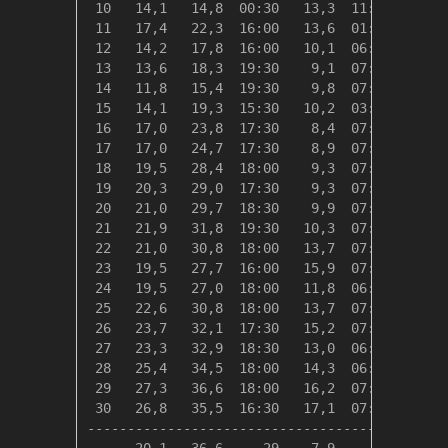
 10   14,1   14,8  00:30   13,3  11:00    4,3
 11   17,4   22,3  16:00   13,6  01:30    1,0
 12   14,2   17,8  16:00   10,1  06:00    4,1
 13   13,6   18,3  19:30    9,1  07:30    4,7
 14   11,8   15,4  19:30    9,8  07:00    6,5
 15   14,1   19,3  15:30   10,2  03:00    4,2
 16   17,0   23,8  17:30    8,4  07:30    1,4
 17   17,0   24,7  17:30    8,9  07:30    1,3
 18   19,5   28,4  18:00    9,3  07:00    0,0
 19   20,3   29,0  17:30    9,3  07:30    0,0
 20   21,0   29,7  18:30    9,9  07:30    0,0
 21   21,9   31,8  19:30   10,3  07:30    0,0
 22   21,0   30,8  18:00   13,7  07:30    0,0
 23   19,5   27,7  16:00   15,9  07:30    0,0
 24   19,5   27,0  18:00   11,8  06:30    0,0
 25   22,6   30,8  18:00   13,7  07:00    0,0
 26   23,7   32,1  17:30   15,2  07:00    0,0
 27   23,3   32,9  18:30   13,0  06:30    0,0
 28   25,4   34,5  18:00   14,3  06:30    0,0
 29   27,3   36,6  18:00   16,2  07:00    0,0
 30   26,8   35,5  16:30   17,1  07:00    0,0
---------------------------------------------