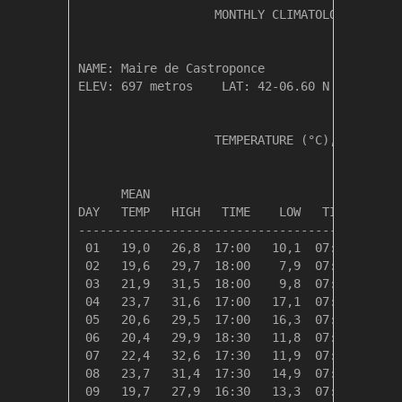
                   MONTHLY CLIMATOLOGICAL SUM
NAME: Maire de Castroponce                  

ELEV: 697 metros    LAT: 42-06.60 N    LONG: 
                   TEMPERATURE (°C), RAIN (mm
                                         HEAT
      MEAN                               DEG 
DAY   TEMP   HIGH   TIME    LOW   TIME   DAYS
---------------------------------------------
 01   19,0   26,8  17:00   10,1  07:00    0,0
 02   19,6   29,7  18:00    7,9  07:30    0,0
 03   21,9   31,5  18:00    9,8  07:30    0,0
 04   23,7   31,6  17:00   17,1  07:00    0,0
 05   20,6   29,5  17:00   16,3  07:30    0,0
 06   20,4   29,9  18:30   11,8  07:30    0,0
 07   22,4   32,6  17:30   11,9  07:30    0,0
 08   23,7   31,4  17:30   14,9  07:00    0,0
 09   19,7   27,9  16:30   13,3  07:00    0,0