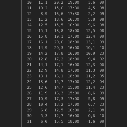
 10   11,1   20,2  19:00    3,6  09:00    7,2
 11   10,2   15,6  17:30    4,5  08:00    8,2
 12    8,9   16,6  17:30    2,2  09:00    9,4
 13   11,2   18,6  16:30    5,8  08:00    7,2
 14   12,5   15,5  16:00    9,6  08:00    5,8
 15   15,1   18,8  18:00   12,5  08:00    3,2
 16   15,8   19,1  17:00   12,4  09:00    2,5
 17   16,1   20,6  18:00   13,1  09:00    2,3
 18   14,9   20,3  16:00   10,1  10:00    3,4
 19   14,2   17,8  16:00   10,9  23:59    4,1
 20   12,8   17,2  18:00    9,4  02:00    5,5
 21   14,1   17,1  16:00   12,3  06:00    4,2
 22   12,9   14,8  17:00   11,3  09:00    5,4
 23   13,1   16,1  18:00   11,2  05:00    5,2
 24   13,6   15,7  17:00   12,2  04:00    4,8
 25   12,6   14,7  15:00   11,4  23:59    5,8
 26   11,9   16,3  15:00    8,6  09:00    6,4
 27   10,9   17,3  17:00    5,8  09:00    7,4
 28   10,4   13,2  17:00    6,7  23:59    7,9
 29    6,8   12,5  16:00    2,1  08:00   11,6
 30    5,3   12,7  16:00   -0,6  10:00   13,0
 31    6,0   15,5  18:00   -1,6  09:00   12,3
---------------------------------------------