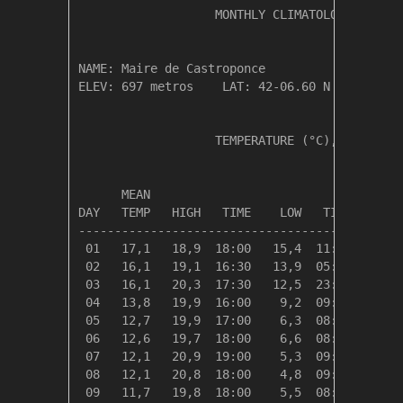
                   MONTHLY CLIMATOLOGICAL SUM
NAME: Maire de Castroponce                  

ELEV: 697 metros    LAT: 42-06.60 N    LONG: 
                   TEMPERATURE (°C), RAIN (mm
                                         HEAT
      MEAN                               DEG 
DAY   TEMP   HIGH   TIME    LOW   TIME   DAYS
---------------------------------------------
 01   17,1   18,9  18:00   15,4  11:00    1,3
 02   16,1   19,1  16:30   13,9  05:00    2,2
 03   16,1   20,3  17:30   12,5  23:59    2,2
 04   13,8   19,9  16:00    9,2  09:00    4,6
 05   12,7   19,9  17:00    6,3  08:30    5,7
 06   12,6   19,7  18:00    6,6  08:30    5,8
 07   12,1   20,9  19:00    5,3  09:00    6,2
 08   12,1   20,8  18:00    4,8  09:00    6,3
 09   11,7   19,8  18:00    5,5  08:30    6,7