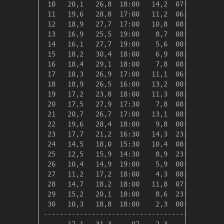
 10   20,1   26,8  18:00   14,2  07:00    0,0
 11   19,6   28,8  17:00   11,2  06:00    0,0
 12   18,9   27,7  17:00   10,8  08:00    0,0
 13   16,9   25,5  19:00    8,7  08:00    1,5
 14   16,1   27,7  19:00    5,6  08:00    2,2
 15   18,2   30,4  18:00    6,9  08:00    0,2
 16   18,4   29,1  18:00    7,8  08:00    0,0
 17   18,3   26,9  17:00   11,1  06:00    0,1
 18   18,9   26,5  16:00   13,2  08:30    0,0
 19   17,2   23,8  18:00   11,3  08:30    1,2
 20   17,5   27,9  17:30    7,8  08:30    0,8
 21   20,7   26,7  17:00   13,1  08:30    0,0
 22   19,6   28,4  18:00    9,8  08:30    0,0
 23   17,7   21,2  16:30   14,3  23:30    0,7
 24   14,5   18,0  15:30   10,4  08:00    3,8
 25   12,5   15,9  14:30    8,9  23:59    5,8
 26   10,4   14,9  19:00    5,9  08:00    7,9
 27   11,2   17,2  18:00    4,3  08:00    7,2
 28   14,7   18,2  18:00   11,8  07:30    3,6
 29   15,2   20,1  18:00    8,6  23:59    3,1
 30   10,3   18,8  18:00    2,3  08:30    8,1
---------------------------------------------