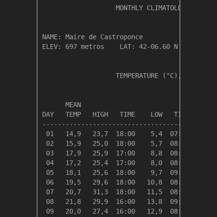
                   MONTHLY CLIMATOLOGICAL SUM
NAME: Maire de Castroponce                  

ELEV: 697 metros    LAT: 42-06.60 N    LONG: 
                   TEMPERATURE (°C), RAIN (mm
                                         HEAT
      MEAN                               DEG 
DAY   TEMP   HIGH   TIME    LOW   TIME   DAYS
---------------------------------------------
 01   14,9   23,7  18:00    5,4  07:30    3,5
 02   15,9   25,0  18:00    5,7  08:00    2,5
 03   17,9   25,9  17:00    8,8  08:30    0,4
 04   17,2   25,4  17:00    8,0  08:30    1,1
 05   18,1   25,6  18:00    9,7  09:00    0,2
 06   19,5   29,6  18:00   10,8  08:00    0,0
 07   20,7   31,3  18:00   11,5  08:00    0,0
 08   21,8   29,9  16:00   13,8  09:00    0,0
 09   20,0   27,4  16:00   12,9  08:00    0,0