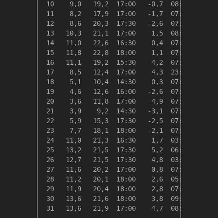
 10    9,0   19,2  17:00   -0,7  08:00    9,3
 11    8,2   17,9  17:00   -1,7  07:30   10,1
 12    8,6   20,3  17:30   -2,6  07:30    9,8
 13   10,3   21,1  17:00    1,5  08:00    8,0
 14   11,0   22,6  16:30    0,4  07:30    7,3
 15   11,8   22,8  18:00    1,1  07:00    6,6
 16   11,1   19,2  15:30    4,2  07:30    7,3
 17    8,5   12,4  17:00    4,3  23:59    9,8
 18    5,1   10,4  14:30    0,3  07:00   13,2
 19    4,6   12,6  16:00   -2,6  07:30   13,7
 20    3,6   11,8  17:00   -4,9  07:30   14,7
 21    3,9    9,2  14:30   -3,1  07:00   14,5
 22    5,9   15,3  17:30   -2,5  07:30   12,4
 23    7,7   18,1  18:00   -2,1  07:00   10,7
 24   11,0   21,3  16:30    1,7  03:30    7,3
 25   13,2   21,5  17:30    5,2  06:30    5,1
 26   12,7   21,5  17:30    4,8  03:00    5,6
 27   11,6   20,2  17:00    0,8  07:30    6,7
 28   11,2   20,1  18:00    2,6  05:00    7,1
 29   11,9   20,4  18:00    2,8  07:00    6,4
 30   13,6   21,6  18:00    3,8  09:00    4,7
 31   13,6   21,9  17:00    4,7  08:00    4,7
---------------------------------------------