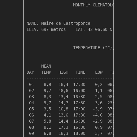
                   MONTHLY CLIMATOLOGICAL SUM
NAME: Maire de Castroponce                  

ELEV: 697 metros    LAT: 42-06.60 N    LONG: 
                   TEMPERATURE (°C), RAIN (mm
                                         HEAT
      MEAN                               DEG 
DAY   TEMP   HIGH   TIME    LOW   TIME   DAYS
---------------------------------------------
 01    8,9   18,4  17:30    0,2  08:30    9,5
 02    9,7   18,6  16:00    1,1  06:30    8,6
 03    8,3   13,4  16:30    2,5  08:00   10,1
 04    9,7   14,7  17:30    3,6  23:59    8,7
 05    3,5   10,8  17:00   -3,9  07:30   14,8
 06    4,1   13,6  17:30   -4,6  08:00   14,2
 07    5,8   14,4  16:00   -2,9  08:00   12,5
 08    8,1   17,3  16:30    0,9  07:00   10,2
 09    6,8   18,3  18:00   -3,7  07:30   11,5