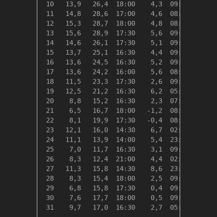
 10   13,9   26,4  18:00    4,3  09:00    4,4
 11   14,8   28,6  17:00    4,6  08:30    3,6
 12   15,3   28,7  18:00    4,8  08:30    3,1
 13   15,6   28,9  17:30    5,6  09:00    2,7
 14   14,6   26,1  17:30    5,1  09:00    3,7
 15   13,7   25,1  16:30    4,4  09:00    4,6
 16   13,6   24,5  16:30    5,2  09:00    4,8
 17   13,6   24,2  16:00    5,6  08:00    4,7
 18   11,5   23,3  17:30    2,6  09:00    6,9
 19   12,5   21,2  16:30    6,2  05:30    5,9
 20    8,8   15,2  16:30    2,3  07:30    9,5
 21    6,5   16,7  18:00   -1,2  08:30   11,8
 22    8,1   19,9  17:30   -0,4  08:00   10,2
 23   12,1   16,0  14:30    6,7  02:30    6,2
 24   11,1   13,9  14:00    5,4  23:59    7,2
 25    7,0   11,7  16:30    3,1  09:00   11,3
 26    8,3   12,4  21:00    4,4  02:30   10,0
 27   11,3   15,8  14:30    8,6  23:59    7,0
 28    8,3   15,4  18:00    2,5  09:30   10,0
 29    6,8   15,8  17:30    0,4  09:00   11,5
 30    7,6   17,7  18:00    0,5  09:00   10,7
 31    9,7   17,0  16:30    2,7  05:00    8,6
---------------------------------------------