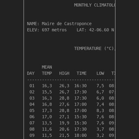
                   MONTHLY CLIMATOLOGICAL SUM
NAME: Maire de Castroponce                  

ELEV: 697 metros    LAT: 42-06.60 N    LONG: 
                   TEMPERATURE (°C), RAIN (mm
                                         HEAT
      MEAN                               DEG 
DAY   TEMP   HIGH   TIME    LOW   TIME   DAYS
---------------------------------------------
 01   16,3   26,3  16:30    7,5  08:30    2,0
 02   15,5   26,7  17:30    6,7  07:30    2,8
 03   16,3   28,8  17:30    6,0  08:30    2,1
 04   16,8   27,6  17:00    7,4  08:30    1,5
 05   17,3   28,8  17:00    8,3  08:30    1,0
 06   17,0   27,1  15:30    7,6  08:30    1,4
 07   13,5   19,9  15:30    7,6  09:00    4,8
 08   11,6   20,6  17:30    3,7  08:30    6,7
 09   11,5   21,5  18:00    3,2  09:00    6,8