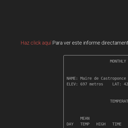
Haz click aquí
Para ver este informe directament
                   MONTHLY 
NAME: Maire de Castroponce 
ELEV: 697 metros    LAT: 42
                   TEMPERAT
                           
      MEAN                 
DAY   TEMP   HIGH   TIME   