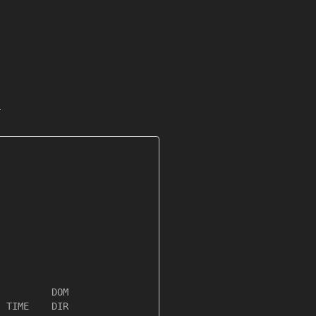
.
         DOM

 TIME    DIR
