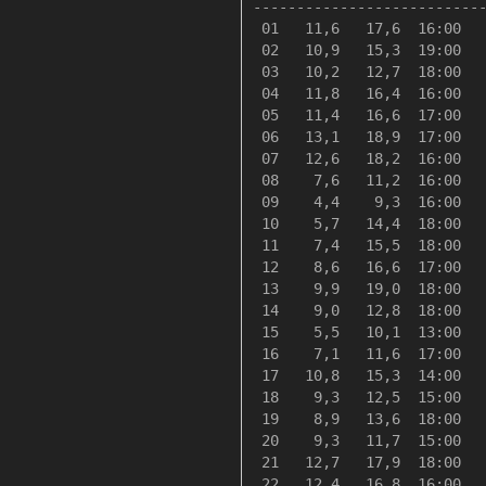
---------------------------
 01   11,6   17,6  16:00   
 02   10,9   15,3  19:00   
 03   10,2   12,7  18:00   
 04   11,8   16,4  16:00   
 05   11,4   16,6  17:00   
 06   13,1   18,9  17:00   
 07   12,6   18,2  16:00   
 08    7,6   11,2  16:00   
 09    4,4    9,3  16:00   
 10    5,7   14,4  18:00   
 11    7,4   15,5  18:00   
 12    8,6   16,6  17:00   
 13    9,9   19,0  18:00   
 14    9,0   12,8  18:00   
 15    5,5   10,1  13:00   
 16    7,1   11,6  17:00   
 17   10,8   15,3  14:00   
 18    9,3   12,5  15:00   
 19    8,9   13,6  18:00   
 20    9,3   11,7  15:00   
 21   12,7   17,9  18:00   
 22   12,4   16,8  16:00   