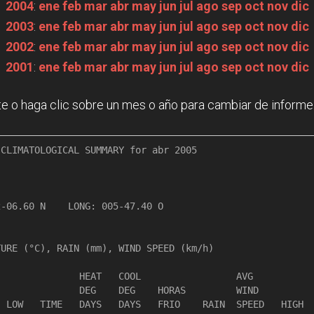
2004
:
ene
feb
mar
abr
may
jun
jul
ago
sep
oct
nov
dic
2003
:
ene
feb
mar
abr
may
jun
jul
ago
sep
oct
nov
dic
2002
:
ene
feb
mar
abr
may
jun
jul
ago
sep
oct
nov
dic
2001
:
ene
feb
mar
abr
may
jun
jul
ago
sep
oct
nov
dic
e o haga clic sobre un mes o año para cambiar de informe
CLIMATOLOGICAL SUMMARY for abr 2005

                 

-06.60 N    LONG: 005-47.40 O

URE (°C), RAIN (mm), WIND SPEED (km/h)

              HEAT   COOL                 AVG

              DEG    DEG    HORAS         WIND          
 LOW   TIME   DAYS   DAYS   FRIO    RAIN  SPEED   HIGH  